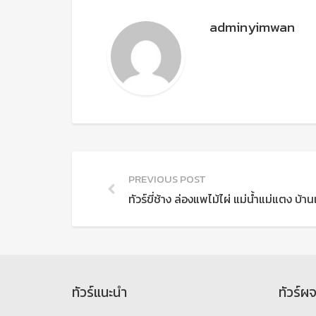
adminyimwan
PREVIOUS POST
ทัวร์ขี่ช้าง ล่องแพไม้ไผ่ แม่น้ำแม่แตง บ้
ทัวร์แนะนำ
ทัวร์ผ