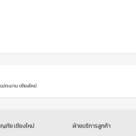
านแม่ตะมาน เชียงใหม่
จญภัย เชียงใหม่
ฝ่ายบริการลูกค้า