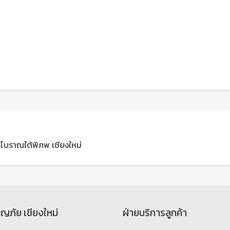
ครโบราณใต้พิภพ เชียงใหม่
จญภัย เชียงใหม่
ฝ่ายบริการลูกค้า