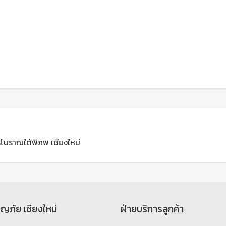
ครโบราณใต้พิภพ เชียงใหม่
จญภัย เชียงใหม่
ฝ่ายบริการลูกค้า