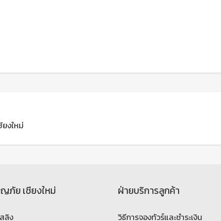
ชียงใหม่
จญภัย เชียงใหม่
ฝ่ายบริการลูกค้า
สลิง
วิธีการจองทัวร์และชำระเงิน