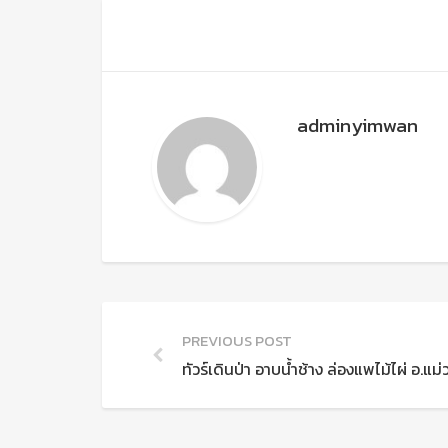
adminyimwan
PREVIOUS POST
ทัวร์เดินป่า อาบน้ำช้าง ล่องแพไม้ไผ่ อ.แม่