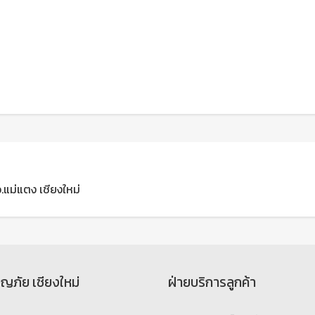
อ.แม่แตง เชียงใหม่
จญภัย เชียงใหม่
ฝ่ายบริการลูกค้า