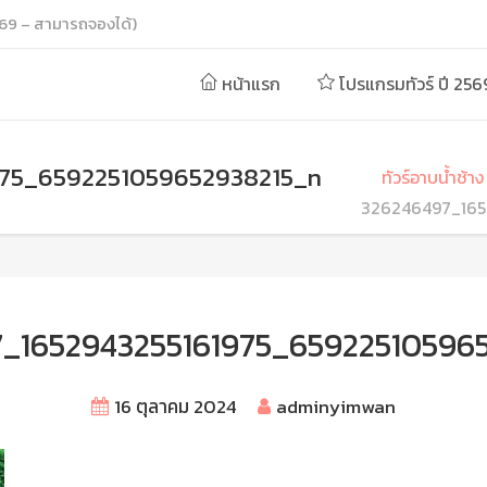
69 – สามารถจองได้)
หน้าแรก
โปรแกรมทัวร์ ปี 256
75_6592251059652938215_n
ทัวร์อาบน้ำช้าง
326246497_165
_1652943255161975_65922510596
16 ตุลาคม 2024
adminyimwan