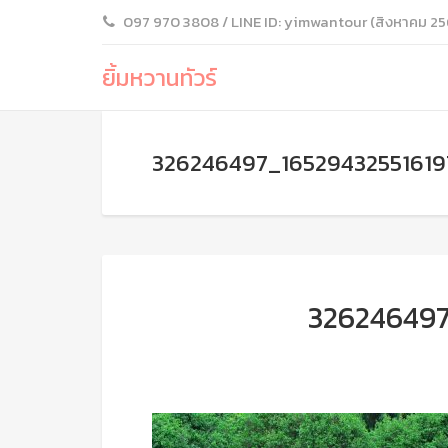
097 970 3808 / LINE ID: yimwantour (สิงหาคม 25
ยิ้มหวานทัวร์
326246497_16529432551619
326246497