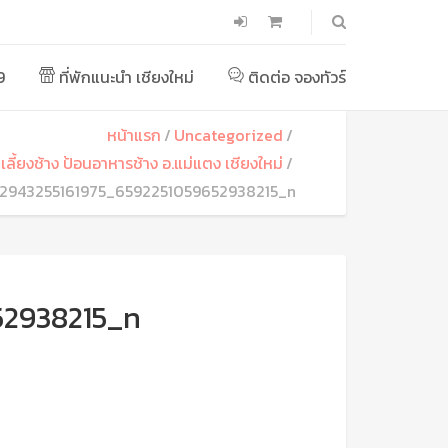
9
ที่พักแนะนำ เชียงใหม่
ติดต่อ จองทัวร์
หน้าแรก
Uncategorized
 เลี้ยงช้าง ป้อนอาหารช้าง อ.แม่แตง เชียงใหม่
2943255161975_6592251059652938215_n
52938215_n