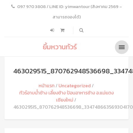
097 970 3808 / LINE ID: yimwantour (สิงหาคม 2569 –
สามารถจองได้)
ยิ้มหวานทัวร์
463029515_870762948536698_33474
หน้าแรก
Uncategorized
ทัวร์อาบน้ำช้าง เลี้ยงช้าง ป้อนอาหารช้าง อ.แม่แตง
เชียงใหม่
463029515_870762948536698_33474866356930417