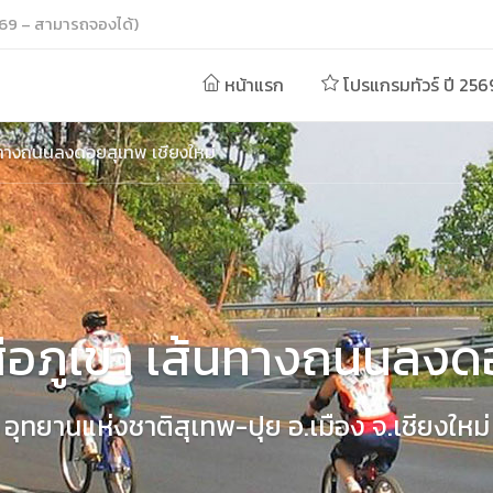
69 – สามารถจองได้)
หน้าแรก
โปรแกรมทัวร์ ปี 256
ส้นทางถนนลงดอยสุเทพ เชียงใหม่
เสือภูเขา เส้นทางถนนลงด
อุทยานแห่งชาติสุเทพ-ปุย อ.เมือง จ.เชียงใหม่