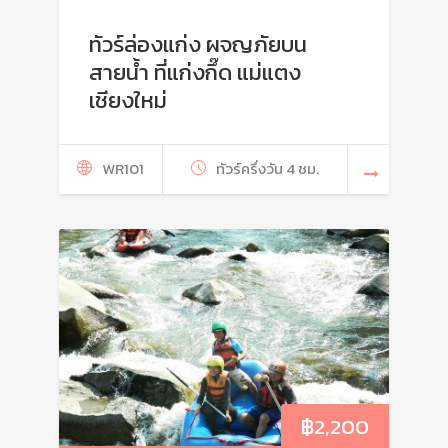
ทัวร์ล่องแก่ง ผจญภัยบน
สายน้ำ ที่แก่งกึ๊ด แม่แตง
เชียงใหม่
WR101
ทัวร์ครึ่งวัน 4 ชม.
฿
2,200