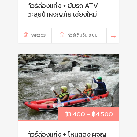
ทัวร์ล่องแก่ง + ขับรถ ATV
ตะลุยป่าผจญภัย เชียงใหม่
WR203
ทัวร์เต็มวัน 9 ชม.
฿
3,400
–
฿
4,500
ทัวร์ล่องแก่ง + โหนสลิง ผจญ