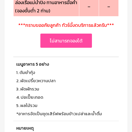
ล่องเรือแม่น้ำปิง ทานอาหารมื้อค่ำ
–
–
(จองขั้นต่ำ 2 ท่าน)
***กราบขออภัยลูกค้า ทัวร์นี้งดบริการแล้วครับ***
ไม่สามารถจองได้
เมนูอาหาร 5 อย่าง
1. ต้มยำกุ้ง
2. ผัดเปรี้ยวหวานปลา
3. ผัดผักรวม
4. ปอเปี๊ยะทอด
5. ผลไม้รวม
*อาหารจัดเป็นชุดเสิร์ฟพร้อมข้าวเปล่าและน้ำดื่ม
หมายเหตุ