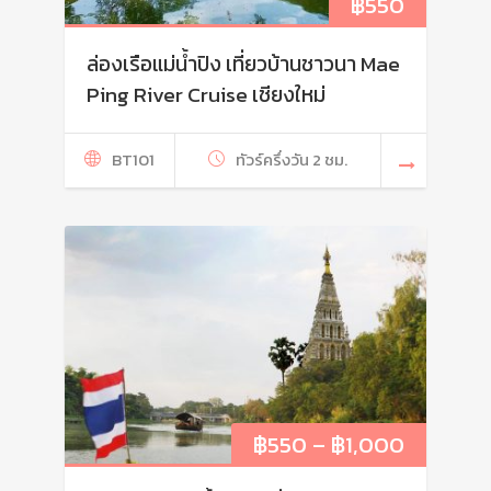
฿
550
ล่องเรือแม่น้ำปิง เที่ยวบ้านชาวนา Mae
Ping River Cruise เชียงใหม่
BT101
ทัวร์ครึ่งวัน 2 ชม.
฿
550
–
฿
1,000