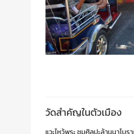
วัดสำคัญในตัวเมือง
แวะไหว้พระ ชมศิลปะล้านนาโบรา