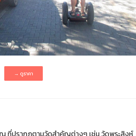
→ ดูราคา
ณ ที่ปรากฎตามวัดสำคัญต่างๆ เช่น วัดพระสิงห์