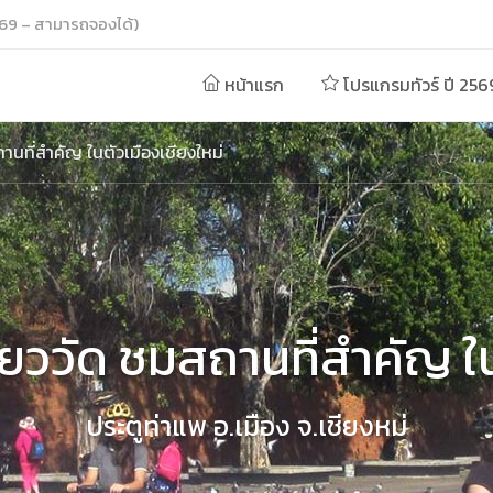
69 – สามารถจองได้)
หน้าแรก
โปรแกรมทัวร์ ปี 256
ถานที่สำคัญ ในตัวเมืองเชียงใหม่
ที่ยววัด ชมสถานที่สำคัญ ใ
ประตูท่าแพ อ.เมือง จ.เชียงหม่