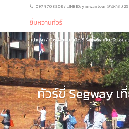
097 970 3808 / LINE ID: yimwantour (สิงหาคม 25
ยิ้มหวานทัวร์
หน้าแรก
ทัวร์ทั้งหมด
ทัวร์ขี่ Segway เที่ยววัด ชมส
ทัวร์ขี่ Segway เ