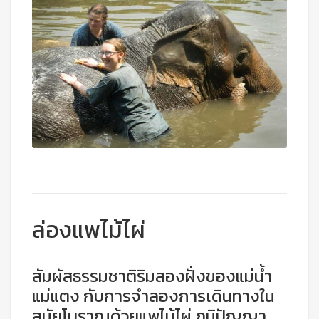
ล่องแพไม้ไผ่
สัมผัสธรรมชาติริมสองฝั่งของแม่น้ำ
แม่แตง กับการจำลองการเดินทางใน
สมัยโบราณด้วยแพไม้ไผ่ ภูมิปัญญา