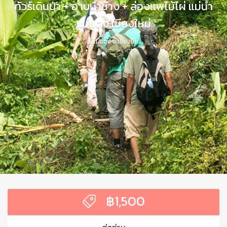
ทัวร์เดินป่า + อาบน้ำช้าง + ล่องแพไม้ไผ่ แม่น้ำ
แม่แตง เชียงใหม่
อ.แม่แตง จ.เชียงใหม่
฿
1,500