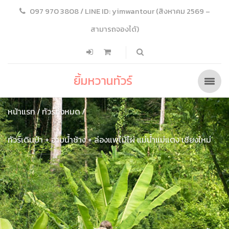
097 970 3808 / LINE ID: yimwantour (สิงหาคม 2569 –
สามารถจองได้)
ยิ้มหวานทัวร์
หน้าแรก
ทัวร์ทั้งหมด
ทัวร์เดินป่า + อาบน้ำช้าง + ล่องแพไม้ไผ่ แม่น้ำแม่แตง เชียงใหม่