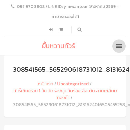
097 970 3808 / LINE ID: yimwantour (สิงหาคม 2569 –
สามารถจองได้)
ยิ้มหวานทัวร์
308541565_565290618731012_813162
หน้าแรก
Uncategorized
ทัวร์เชียงราย 1 วัน วัดร่องขุ่น วัดร่องเสือเต้น สามเหลี่ยม
ทองคำ
308541565_565290618731012_8131624016505455258_